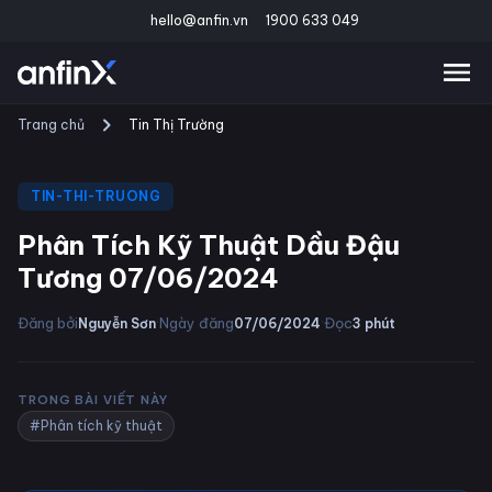
hello@anfin.vn
1900 633 049
Trang chủ
Tin Thị Trường
TIN-THI-TRUONG
Phân Tích Kỹ Thuật Dầu Đậu
Tương 07/06/2024
·
·
Đăng bởi
Ngày đăng
Đọc
Nguyễn Sơn
07/06/2024
3
phút
TRONG BÀI VIẾT NÀY
#Phân tích kỹ thuật