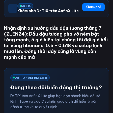
DR TIX
Khám phá
Khám phá Dr TiX trên AnfinX Lite
Nhận định xu hướng dầu đậu tương tháng 7
(ZLEN24): Dầu đậu tương phá vỡ nêm bật
tăng mạnh, ở giá hiện tại chúng tôi đợi giá hồi
lại vùng fibonanci 0.5 - 0.618 và setup lệnh
mua lên. Đồng thời đây cũng là vùng cản
mạnh của mâ
DR TIX · ANFINX LITE
Đang theo dõi biến động thị trường?
Dr TiX trên AnfinX Lite giúp bạn đọc nhanh biểu đồ, sổ
lệnh, Tape và các điều kiện giao dịch để hiểu rõ bối
cảnh trước khi ra quyết định.