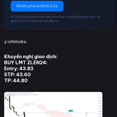
Khám phá AnfinX Lite
Dr TiX không đưa khuyến nghị mua/bán. Quyết định giao dịch và
quản trị rủi ro thuộc về nhà đầu tư.
y ichimoku.
Khuyến nghị giao dịch:
BUY LMT ZLEN24:
Entry: 43.83
STP: 43.60
TP: 44.80