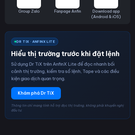
Group Zalo
Fanpage Anfin
Download app
(Android & iOS)
DR TIX · ANFINX LITE
Hiểu thị trường trước khi đặt lệnh
Sử dụng Dr TiX trên AnfinX Lite để đọc nhanh bối
cảnh thị trường, kiểm tra sổ lệnh, Tape và các điều
kiện giao dịch quan trọng.
Khám phá Dr TiX
Thông tin chỉ mang tính hỗ trợ đọc thị trường, không phải khuyến nghị
đầu tư.