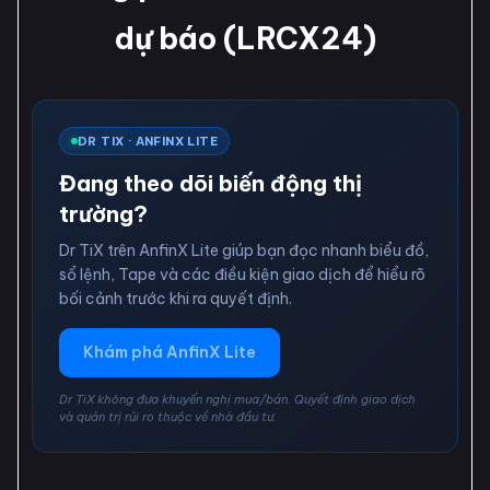
dự báo (LRCX24)
DR TIX · ANFINX LITE
Đang theo dõi biến động thị
trường?
Dr TiX trên AnfinX Lite giúp bạn đọc nhanh biểu đồ,
sổ lệnh, Tape và các điều kiện giao dịch để hiểu rõ
bối cảnh trước khi ra quyết định.
Khám phá AnfinX Lite
Dr TiX không đưa khuyến nghị mua/bán. Quyết định giao dịch
và quản trị rủi ro thuộc về nhà đầu tư.