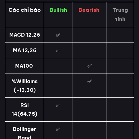
Các chỉ báo
Bullish
Bearish
Trung
tính
MACD 12,26
✅
MA 12,26
✅
MA100
✅
%Williams
✅
(-13,30)
RSI
✅
14(64,75)
Bollinger
✅
Band