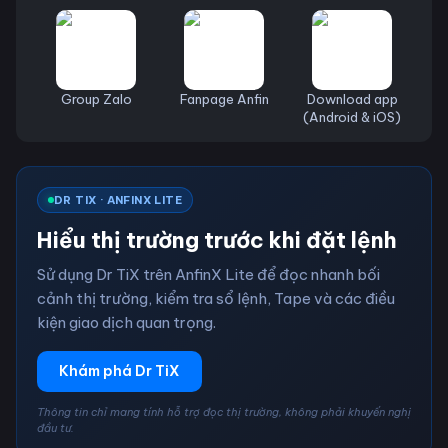
Group Zalo
Fanpage Anfin
Download app
(Android & iOS)
DR TIX · ANFINX LITE
Hiểu thị trường trước khi đặt lệnh
Sử dụng Dr TiX trên AnfinX Lite để đọc nhanh bối
cảnh thị trường, kiểm tra sổ lệnh, Tape và các điều
kiện giao dịch quan trọng.
Khám phá Dr TiX
Thông tin chỉ mang tính hỗ trợ đọc thị trường, không phải khuyến nghị
đầu tư.