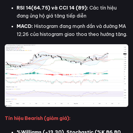
RSI 14(64,75) và CCI 14 (89):
Các tín hiệu
đang ủng hộ giá tăng tiếp diễn
MACD:
Histogram đang mạnh dần và đường MA
12,26 của histogram giao thoa theo hướng tăng.
Tín hiệu Bearish (giảm giá):
%Williams (-13,30), Stochastic (%K 86.80