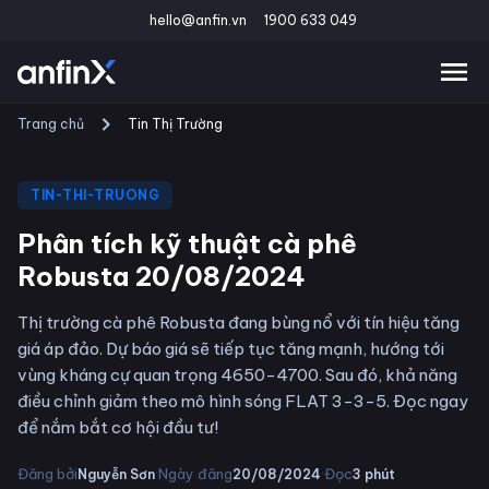
hello@anfin.vn
1900 633 049
Trang chủ
Tin Thị Trường
TIN-THI-TRUONG
Phân tích kỹ thuật cà phê
Robusta 20/08/2024
Thị trường cà phê Robusta đang bùng nổ với tín hiệu tăng
giá áp đảo. Dự báo giá sẽ tiếp tục tăng mạnh, hướng tới
vùng kháng cự quan trọng 4650-4700. Sau đó, khả năng
điều chỉnh giảm theo mô hình sóng FLAT 3-3-5. Đọc ngay
để nắm bắt cơ hội đầu tư!
·
·
Đăng bởi
Ngày đăng
Đọc
Nguyễn Sơn
20/08/2024
3
phút