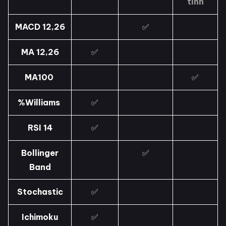
tính
MACD 12,26
✅
MA 12,26
✅
MA100
✅
%Williams
✅
RSI 14
✅
Bollinger
✅
Band
Stochastic
✅
Ichimoku
✅