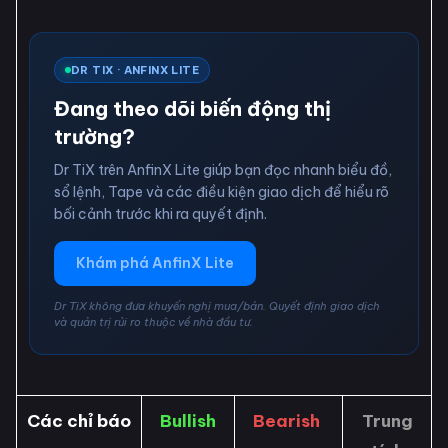
DR TIX · ANFINX LITE
Đang theo dõi biến động thị
trường?
Dr TiX trên AnfinX Lite giúp bạn đọc nhanh biểu đồ,
sổ lệnh, Tape và các điều kiện giao dịch để hiểu rõ
bối cảnh trước khi ra quyết định.
Khám phá AnfinX Lite
Dr TiX không đưa khuyến nghị mua/bán. Quyết định giao dịch
và quản trị rủi ro thuộc về nhà đầu tư.
Các chỉ báo
Bullish
Bearish
Trung