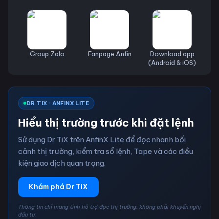
Group Zalo
Fanpage Anfin
Download app
(Android & iOS)
DR TIX · ANFINX LITE
Hiểu thị trường trước khi đặt lệnh
Sử dụng Dr TiX trên AnfinX Lite để đọc nhanh bối
cảnh thị trường, kiểm tra sổ lệnh, Tape và các điều
kiện giao dịch quan trọng.
Khám phá Dr TiX
Thông tin chỉ mang tính hỗ trợ đọc thị trường, không phải khuyến nghị
đầu tư.