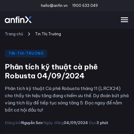
hello@anfin.vn
1900 633 049
Trang chủ
Tin Thị Trường
TIN-THI-TRUONG
Phân tích kỹ thuật cà phê
Robusta 04/09/2024
Phân tích kỹ thuật Cà phê Robusta tháng 11 (LRCX24)
cho thấy tín hiệu tăng đang chiếm ưu thế. Dự đoán bứt phá
vùng tích lũy để tiếp tục sóng tăng 5. Đọc ngay để nắm
bắt cơ hội đầu tư!
·
·
Đăng bởi
Ngày đăng
Đọc
Nguyễn Sơn
04/09/2024
3
phút