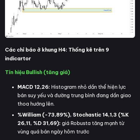
Các chỉ báo ở khung H4: Thống kê trên 9
indicartor
Tín hiệu Bullish (tăng giá)
MACD 12,26:
Histogram nhỏ dần thể hiện lực
bán suy yếu và đường trung bình đang dần giao
thoa hướng lên.
%William (-73,89%), Stochastic 14,1,3 (%K
26,11, %D 31,69):
giá Robusta tăng mạnh từ
vùng quá bán ngày hôm trước