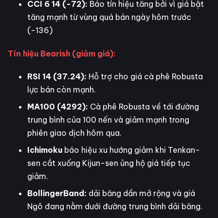
CCI 6 14 (-72):
Báo tín hiệu tăng bởi vì giá bật
tăng mạnh từ vùng quá bán ngày hôm trước
(-136)
Tín hiệu Bearish (giảm giá):
RSI 14 (37.24):
Hỗ trợ cho giá cà phê Robusta
lực bán còn mạnh.
MA100 (4292):
Cà phê Robusta về tới đường
trung bình của 100 nến và giảm mạnh trong
phiên giao dịch hôm qua.
Ichimoku
báo hiệu xu hướng giảm khi Tenkan-
sen cắt xuống Kijun-sen ủng hộ giá tiếp tục
giảm.
BollingerBand:
dải băng dần mở rộng và giá
Ngô đang nằm dưới đường trung bình dải băng.