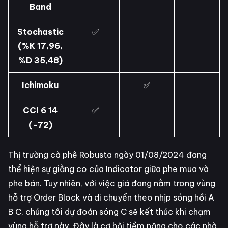
Band
Stochastic
✅
(%K 17,96,
%D 35,48)
Ichimoku
✅
CCI 6 14
✅
(-72)
Thị trường cà phê Robusta ngày 01/08/2024 đang
thể hiện sự giằng co của Indicator giữa phe mua và
phe bán. Tuy nhiên, với việc giá đang nằm trong vùng
hỗ trợ Order Block và di chuyển theo nhịp sóng hồi A
B C, chúng tôi dự đoán sóng C sẽ kết thúc khi chạm
vùng hỗ trợ này. Đây là cơ hội tiềm năng cho các nhà