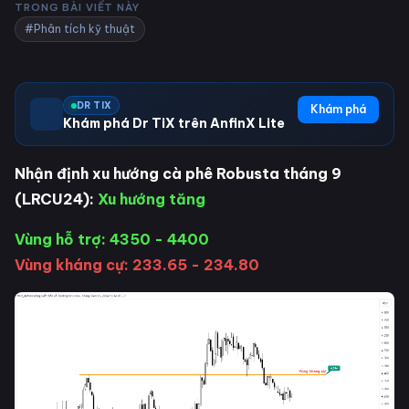
TRONG BÀI VIẾT NÀY
#Phân tích kỹ thuật
DR TIX
Khám phá
Khám phá Dr TiX trên AnfinX Lite
Nhận định xu hướng cà phê Robusta tháng 9
(LRCU24):
Xu hướng tăng
Vùng hỗ trợ: 4350 - 4400
Vùng kháng cự: 233.65 - 234.80