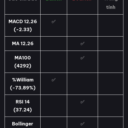
tính
MACD 12,26
✅
(-2.33)
MA 12,26
✅
MA100
✅
(4292)
%William
✅
(-73,89%)
RSI 14
✅
(37.24)
Bollinger
✅