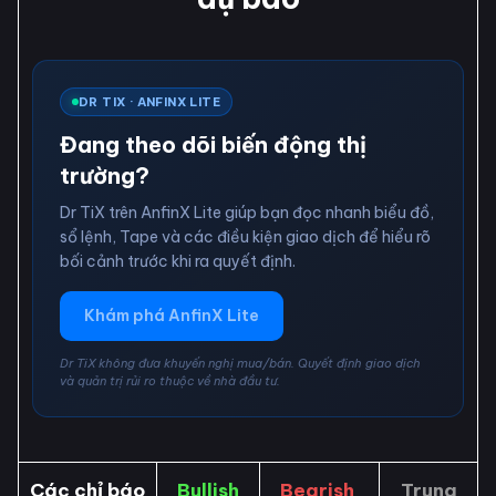
DR TIX · ANFINX LITE
Đang theo dõi biến động thị
trường?
Dr TiX trên AnfinX Lite giúp bạn đọc nhanh biểu đồ,
sổ lệnh, Tape và các điều kiện giao dịch để hiểu rõ
bối cảnh trước khi ra quyết định.
Khám phá AnfinX Lite
Dr TiX không đưa khuyến nghị mua/bán. Quyết định giao dịch
và quản trị rủi ro thuộc về nhà đầu tư.
Các chỉ báo
Bullish
Bearish
Trung