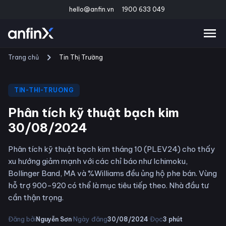
hello@anfin.vn
1900 633 049
Trang chủ
Tin Thị Trường
TIN-THI-TRUONG
Phân tích kỹ thuật bạch kim
30/08/2024
Phân tích kỹ thuật bạch kim tháng 10 (PLEV24) cho thấy
xu hướng giảm mạnh với các chỉ báo như Ichimoku,
Bollinger Band, MA và %Williams đều ủng hộ phe bán. Vùng
hỗ trợ 900-920 có thể là mục tiêu tiếp theo. Nhà đầu tư
cần thận trọng.
·
·
Đăng bởi
Ngày đăng
Đọc
Nguyễn Sơn
30/08/2024
3
phút