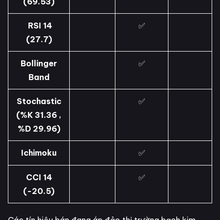
(69.53)
RSI 14
✅
(27.7)
Bollinger
✅
Band
Stochastic
✅
(%K 31.36 ,
%D 29.96)
Ichimoku
✅
CCI 14
✅
(-20.5)
Các tín hiệu bán đang áp đảo thị trường bạch kim,