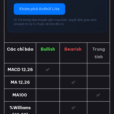
Khám phá AnfinX Lite
Dr TiX không đưa khuyến nghị mua/bán. Quyết định giao dịch
và quản trị rủi ro thuộc về nhà đầu tư.
Các chỉ báo
Bullish
Bearish
Trung
tính
MACD 12,26
✅
MA 12,26
✅
MA100
✅
%Williams
✅