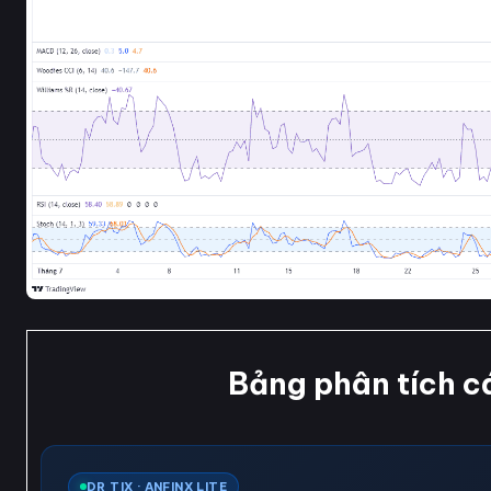
Bảng phân tích c
DR TIX · ANFINX LITE