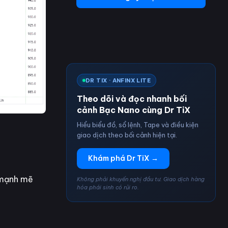
DR TIX · ANFINX LITE
Theo dõi và đọc nhanh bối
cảnh Bạc Nano cùng Dr TiX
Hiểu biểu đồ, sổ lệnh, Tape và điều kiện
giao dịch theo bối cảnh hiện tại.
Khám phá Dr TiX →
n mạnh mẽ
Không phải khuyến nghị đầu tư. Giao dịch hàng
hóa phái sinh có rủi ro.