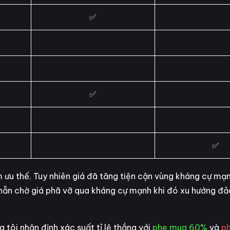
✅
✅
✅
m ưu thế. Tuy nhiên giá đã tăng tiện cận vùng kháng cự mạ
nhẫn chờ giá phã vỡ qua kháng cự mạnh khi đó xu hướng đả
 tôi nhận định xác suất tỉ lệ thắng với
phe mua 60%
và
p