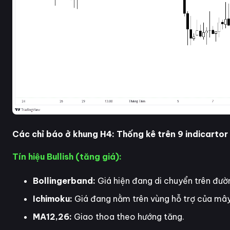
Các chỉ báo ở khung H4: Thống kê trên 9 indicartor
Tín hiệu Bullish (tăng giá):
Bollingerband:
Giá hiện đang di chuyển trên đườ
Ichimoku:
Giá đang nằm trên vùng hỗ trợ của mây
MA12,26:
Giao thoa theo hướng tăng.