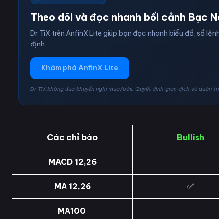
Theo dõi và đọc nhanh bối cảnh Bạc N
Dr TiX trên AnfinX Lite giúp bạn đọc nhanh biểu đồ, sổ lệnh
định.
Khám phá AnfinX Lite
Dr TiX không đưa khuyến nghị mua/bán. Quyết định giao dịch và quản trị 
Các chỉ báo
Bullish
MACD 12,26
MA 12,26
✅
MA100