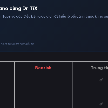
ano cùng Dr TiX
, Tape và các điều kiện giao dịch để hiểu rõ bối cảnh trước khi ra q
rủi ro thuộc về nhà đầu tư.
Bearish
Trung tí
✅
✅