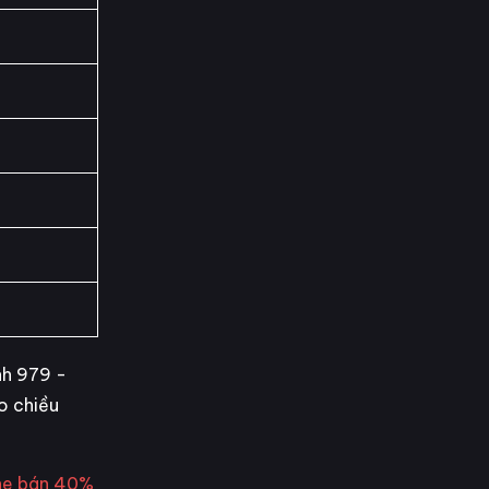
nh 979 -
o chiều
he bán 40%