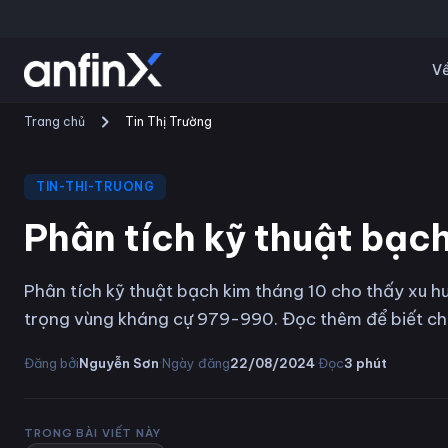
Về
Trang chủ
Tin Thị Trường
TIN-THI-TRUONG
Phân tích kỹ thuật bạ
Phân tích kỹ thuật bạch kim tháng 10 cho thấy xu h
trọng vùng kháng cự 979-990. Đọc thêm để biết chi 
·
·
Đăng bởi
Nguyễn Sơn
Ngày đăng
22/08/2024
Đọc
3
phút
TRONG BÀI VIẾT NÀY