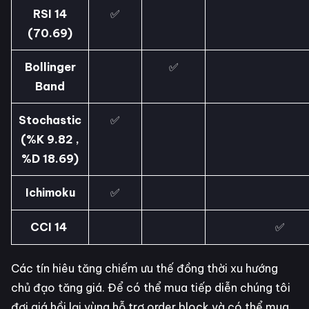
RSI 14
✅
(70.69)
Bollinger
✅
Band
Stochastic
✅
(%K 9.82 ,
%D 18.69)
Ichimoku
✅
CCI 14
✅
Các tín hiêu tăng chiếm ưu thế đồng thời xu hướng
chủ đạo tăng giá. Để có thể mua tiếp diễn chúng tôi
đợi giá hồi lại vùng hỗ trợ order block và có thể mua