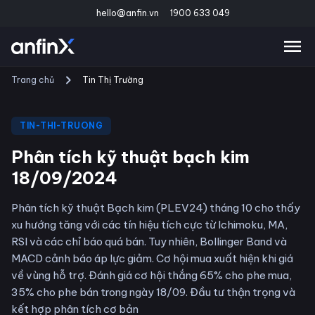
hello@anfin.vn
1900 633 049
Trang chủ
Tin Thị Trường
TIN-THI-TRUONG
Phân tích kỹ thuật bạch kim
18/09/2024
Phân tích kỹ thuật Bạch kim (PLEV24) tháng 10 cho thấy
xu hướng tăng với các tín hiệu tích cực từ Ichimoku, MA,
RSI và các chỉ báo quá bán. Tuy nhiên, Bollinger Band và
MACD cảnh báo áp lực giảm. Cơ hội mua xuất hiện khi giá
về vùng hỗ trợ. Đánh giá cơ hội thắng 65% cho phe mua,
35% cho phe bán trong ngày 18/09. Đầu tư thận trọng và
kết hợp phân tích cơ bản