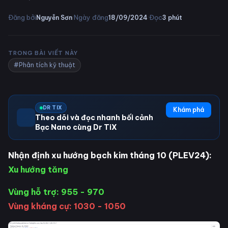
·
·
Đăng bởi
Ngày đăng
Đọc
Nguyễn Sơn
18/09/2024
3
phút
TRONG BÀI VIẾT NÀY
#Phân tích kỹ thuật
DR TIX
Khám phá
Theo dõi và đọc nhanh bối cảnh
Bạc Nano cùng Dr TiX
Nhận định xu hướng bạch kim tháng 10 (PLEV24):
Xu hướng tăng
Vùng hỗ trợ: 955 - 970
Vùng kháng cự: 1030 - 1050