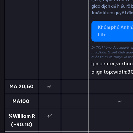
giao dịch để hiểu rõ 
trước khi ra quyết địn
Khám phá Anfin
Lite
Dr TiX không đưa khuyến 
mua/bán. Quyết định giao
quản trị rủi ro thuộc về nh
ign:center;vertica
align:top;width:3
MA 20,50
✅
MA100
✅
%William R
✅
(-90.18)