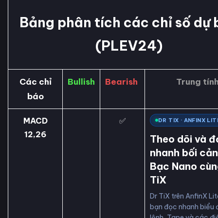
Bảng phân tích các chỉ số dự
(PLEV24)
Các chỉ
Bullish
Bearish
Trung tín
báo
MACD
✅
DR TIX · ANFINX LIT
12,26
Theo dõi và đ
nhanh bối cả
Bạc Nano cùn
TiX
Dr TiX trên AnfinX Lit
bạn đọc nhanh biểu 
lệnh, Tape và các đi