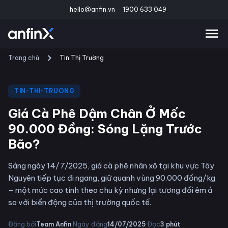
hello@anfin.vn
1900 633 049
Trang chủ
Tin Thị Trường
TIN-THI-TRUONG
Giá Cà Phê Dậm Chân Ở Mốc
90.000 Đồng: Sóng Lặng Trước
Bão?
Sáng ngày 14/7/2025, giá cà phê nhân xô tại khu vực Tây
Nguyên tiếp tục đi ngang, giữ quanh vùng 90.000 đồng/kg
– một mức cao tính theo chu kỳ nhưng lại tương đối êm ả
so với biến động của thị trường quốc tế.
·
·
Đăng bởi
Ngày đăng
Đọc
Team Anfin
14/07/2025
3
phút