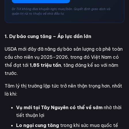
Dr TiX không đưa khuyến nghị mua/bán. Quyết định giao dịch và
quản trị rủi ro thuộc về nhà đầu tư.
1. Dự báo cung tăng – Áp lực dần lớn
USDA mới đây đã nâng dự báo sản lượng cà phê toàn
cầu cho niên vụ 2025–2026, trong đó Việt Nam có
thể đạt tới
1,85 triệu tấn
, tăng đáng kể so với năm
trước.
Tâm lý thị trường lập tức trở nên thận trọng hơn, nhất
là khi:
Vụ mới tại Tây Nguyên có thể về sớm
nhờ thời
tiết thuận lợi
Lo ngại cung tăng
trong khi sức mua quốc tế