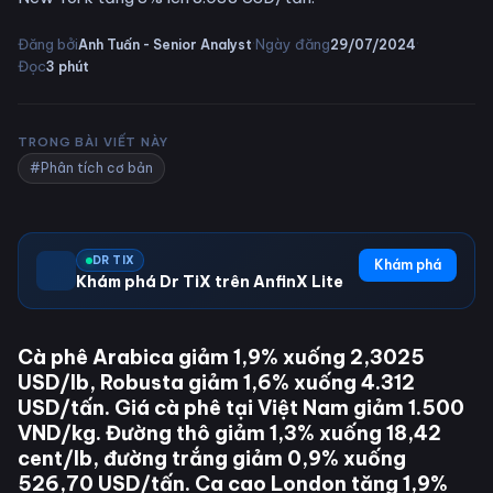
·
·
Đăng bởi
Ngày đăng
Anh Tuấn - Senior Analyst
29/07/2024
Đọc
3
phút
TRONG BÀI VIẾT NÀY
#Phân tích cơ bản
DR TIX
Khám phá
Khám phá Dr TiX trên AnfinX Lite
Cà phê Arabica giảm 1,9% xuống 2,3025
USD/lb, Robusta giảm 1,6% xuống 4.312
USD/tấn. Giá cà phê tại Việt Nam giảm 1.500
VND/kg. Đường thô giảm 1,3% xuống 18,42
cent/lb, đường trắng giảm 0,9% xuống
526,70 USD/tấn. Ca cao London tăng 1,9%