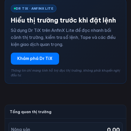
DR TIX · ANFINX LITE
Hiểu thị trường trước khi đặt lệnh
Sử dụng Dr TiX trên AnfinX Lite để đọc nhanh bối
cảnh thị trường, kiểm tra sổ lệnh, Tape và các điều
kiện giao dịch quan trọng.
Khám phá Dr TiX
Thông tin chỉ mang tính hỗ trợ đọc thị trường, không phải khuyến nghị
đầu tư.
Tổng quan thị trường
0.00
Nông sản