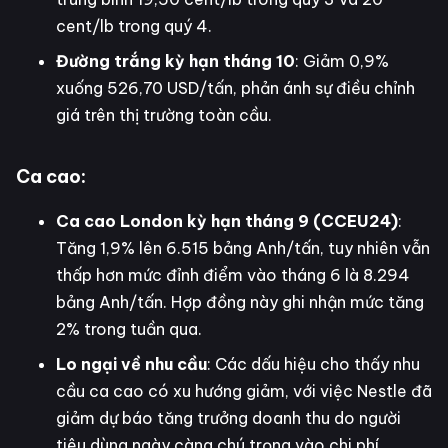
cent/lb trong quý 4.
Đường trắng kỳ hạn tháng 10
: Giảm 0,9%
xuống 526,70 USD/tấn, phản ánh sự điều chỉnh
giá trên thị trường toàn cầu.
Ca cao:
Ca cao London kỳ hạn tháng 9 (CCEU24)
:
Tăng 1,9% lên 6.515 bảng Anh/tấn, tuy nhiên vẫn
thấp hơn mức đỉnh điểm vào tháng 6 là 8.294
bảng Anh/tấn. Hợp đồng này ghi nhận mức tăng
2% trong tuần qua.
Lo ngại về nhu cầu
: Các dấu hiệu cho thấy nhu
cầu ca cao có xu hướng giảm, với việc Nestle đã
giảm dự báo tăng trưởng doanh thu do người
tiêu dùng ngày càng chú trọng vào chi phí.