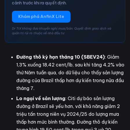
cảnh trước khi ra quyết định.
Khám phá AnfinX Lite
Dr TiX không đưa khuyến nghị mua/bán. Quyết định giao dịch và
quản trị rủi ro thuộc về nhà đầu tư.
Đường thô kỳ hạn tháng 10 (SBEV24)
: Giảm
1,3% xuống 18,42 cent/lb, sau khi tăng 4,2% vào
thứ Năm tuần qua, do dữ liệu cho thấy sản lượng
đường của Brazil thấp hơn dự kiến trong nửa đầu
tháng 7.
Lo ngại về sản lượng
: Citi dự báo sản lượng
đường ở Brazil sẽ yếu hơn, với khả năng giảm 2
triệu tấn trong niên vụ 2024/25 do lượng mưa
thấp hơn mức bình thường. Đường thô dự kiến
trung bình 19,50 cent/lb trong quý 3 và 20