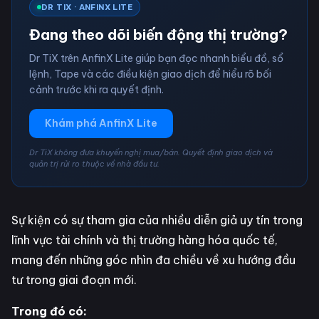
DR TIX · ANFINX LITE
Đang theo dõi biến động thị trường?
Dr TiX trên AnfinX Lite giúp bạn đọc nhanh biểu đồ, sổ
lệnh, Tape và các điều kiện giao dịch để hiểu rõ bối
cảnh trước khi ra quyết định.
Khám phá AnfinX Lite
Dr TiX không đưa khuyến nghị mua/bán. Quyết định giao dịch và
quản trị rủi ro thuộc về nhà đầu tư.
Sự kiện có sự tham gia của nhiều diễn giả uy tín trong
lĩnh vực tài chính và thị trường hàng hóa quốc tế,
mang đến những góc nhìn đa chiều về xu hướng đầu
tư trong giai đoạn mới.
Trong đó có: