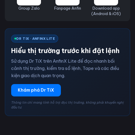
Group Zalo
Fanpage Anfin
Download app
(Android & iOS)
DR TIX · ANFINX LITE
Hiểu thị trường trước khi đặt lệnh
Sử dụng Dr TiX trên AnfinX Lite để đọc nhanh bối
cảnh thị trường, kiểm tra sổ lệnh, Tape và các điều
kiện giao dịch quan trọng.
Khám phá Dr TiX
Thông tin chỉ mang tính hỗ trợ đọc thị trường, không phải khuyến nghị
đầu tư.