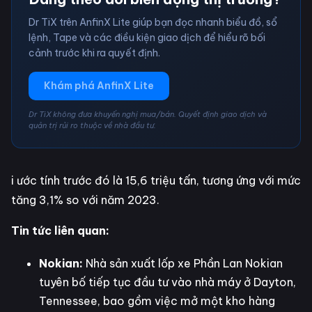
Dr TiX trên AnfinX Lite giúp bạn đọc nhanh biểu đồ, sổ
lệnh, Tape và các điều kiện giao dịch để hiểu rõ bối
cảnh trước khi ra quyết định.
Khám phá AnfinX Lite
Dr TiX không đưa khuyến nghị mua/bán. Quyết định giao dịch và
quản trị rủi ro thuộc về nhà đầu tư.
i ước tính trước đó là 15,6 triệu tấn, tương ứng với mức
tăng 3,1% so với năm 2023.
Tin tức liên quan:
Nokian:
Nhà sản xuất lốp xe Phần Lan Nokian
tuyên bố tiếp tục đầu tư vào nhà máy ở Dayton,
Tennessee, bao gồm việc mở một kho hàng