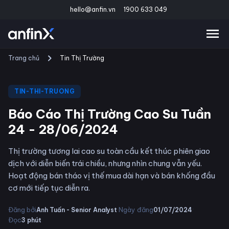
hello@anfin.vn
1900 633 049
Trang chủ
Tin Thị Trường
TIN-THI-TRUONG
Báo Cáo Thị Trường Cao Su Tuần
24 - 28/06/2024
Thị trường tương lai cao su toàn cầu kết thúc phiên giao
dịch với diễn biến trái chiều, nhưng nhìn chung vẫn yếu.
Hoạt động bán tháo vị thế mua dài hạn và bán khống đầu
cơ mới tiếp tục diễn ra.
·
·
Đăng bởi
Ngày đăng
Anh Tuấn - Senior Analyst
01/07/2024
Đọc
3
phút