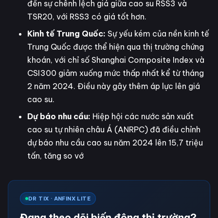
đến sự chênh lệch giá giữa cao su RSS3 và
TSR20, với RSS3 có giá tốt hơn.
Kinh tế Trung Quốc:
Sự yếu kém của nền kinh tế
Trung Quốc được thể hiện qua thị trường chứng
khoán, với chỉ số Shanghai Composite Index và
CSI300 giảm xuống mức thấp nhất kể từ tháng
2 năm 2024. Điều này gây thêm áp lực lên giá
cao su.
Dự báo nhu cầu:
Hiệp hội các nước sản xuất
cao su tự nhiên châu Á (ANRPC) đã điều chỉnh
dự báo nhu cầu cao su năm 2024 lên 15,7 triệu
tấn, tăng so vớ
DR TIX · ANFINX LITE
Đang theo dõi biến động thị trường?