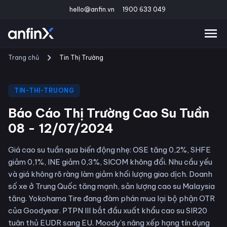
hello@anfin.vn
1900 633 049
Trang chủ
Tin Thị Trường
TIN-THI-TRUONG
Báo Cáo Thị Trường Cao Su Tuần
08 - 12/07/2024
Giá cao su tuần qua biến động nhẹ: OSE tăng 0,2%, SHFE
giảm 0,1%, INE giảm 0,3%, SICOM không đổi. Nhu cầu yếu
và giá không rõ ràng làm giảm khối lượng giao dịch. Doanh
số xe ở Trung Quốc tăng mạnh, sản lượng cao su Malaysia
tăng. Yokohama Tire đang đàm phán mua lại bộ phận OTR
của Goodyear. PTPN III bắt đầu xuất khẩu cao su SIR20
tuân thủ EUDR sang EU. Moody’s nâng xếp hạng tín dụng