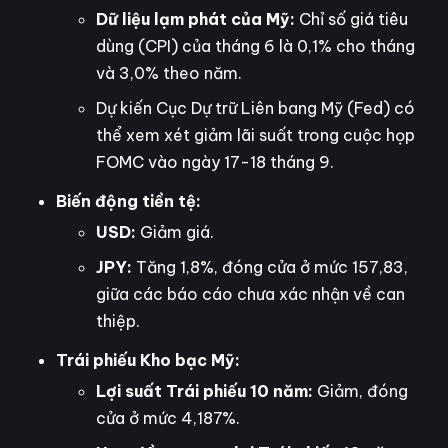
Dữ liệu lạm phát của Mỹ:
Chỉ số giá tiêu
dùng (CPI) của tháng 6 là 0,1% cho tháng
và 3,0% theo năm.
Dự kiến Cục Dự trữ Liên bang Mỹ (Fed) có
thể xem xét giảm lãi suất trong cuộc họp
FOMC vào ngày 17-18 tháng 9.
Biến động tiền tệ:
USD:
Giảm giá.
JPY:
Tăng 1,8%, đóng cửa ở mức 157,83,
giữa các báo cáo chưa xác nhận về can
thiệp.
Trái phiếu Kho bạc Mỹ:
Lợi suất Trái phiếu 10 năm:
Giảm, đóng
cửa ở mức 4,187%.