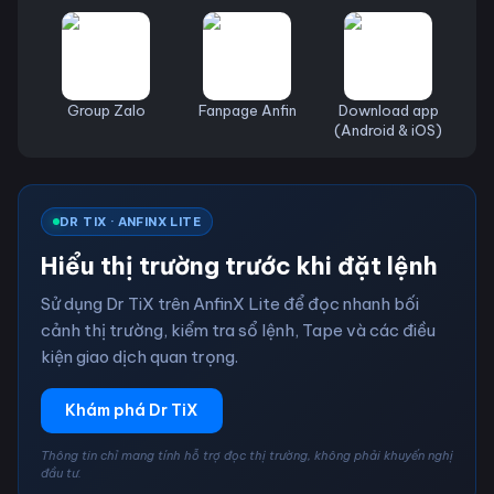
Group Zalo
Fanpage Anfin
Download app
(Android & iOS)
DR TIX · ANFINX LITE
Hiểu thị trường trước khi đặt lệnh
Sử dụng Dr TiX trên AnfinX Lite để đọc nhanh bối
cảnh thị trường, kiểm tra sổ lệnh, Tape và các điều
kiện giao dịch quan trọng.
Khám phá Dr TiX
Thông tin chỉ mang tính hỗ trợ đọc thị trường, không phải khuyến nghị
đầu tư.