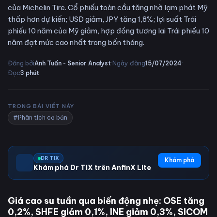
của Michelin Tire. Cổ phiếu toàn cầu tăng nhờ lạm phát Mỹ
thấp hơn dự kiến; USD giảm, JPY tăng 1,8%; lợi suất Trái
phiếu 10 năm của Mỹ giảm, hợp đồng tương lai Trái phiếu 10
năm đạt mức cao nhất trong bốn tháng.
·
·
Đăng bởi
Ngày đăng
Anh Tuấn - Senior Analyst
15/07/2024
Đọc
3
phút
TRONG BÀI VIẾT NÀY
#Phân tích cơ bản
DR TIX
Khám phá
Khám phá Dr TiX trên AnfinX Lite
Giá cao su tuần qua biến động nhẹ: OSE tăng
0,2%, SHFE giảm 0,1%, INE giảm 0,3%, SICOM