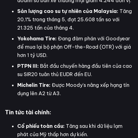
doanh số bán xe thương mại giảm 4.244 đơn vị.
Sản lượng cao su tự nhiên của Malaysia:
Tăng
20,1% trong tháng 5, đạt 25.608 tấn so với
21.325 tấn của tháng 4.
Yokohama Tire:
Đang đàm phán với Goodyear
để mua lại bộ phận Off-the-Road (OTR) với giá
hơn 1 tỷ USD.
PTPN III:
Bắt đầu chuyến hàng đầu tiên của cao
su SIR20 tuân thủ EUDR đến EU.
Michelin Tire:
Được Moody’s nâng xếp hạng tín
dụng lên A2 từ A3.
Tin tức tài chính:
Cổ phiếu toàn cầu:
Tăng sau khi dữ liệu lạm
phát của Mỹ thấp hơn dự kiến.